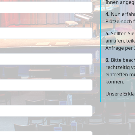
Ihnen angeg
4.
Nun erfahr
Plätze noch f
5.
Sollten Si
anrufen, teil
Anfrage per 
6.
Bitte beac
rechtzeitig 
eintreffen m
können.
Unsere Erkl