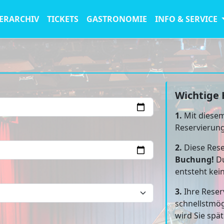
ERARCHIV
TICKETS
GASTRONOMIE
INFO & SERVICE
Wichtige 
1.
Mit diesem
Reservierun
2.
Diese Rese
Buchung!
Du
entsteht kei
3.
Ihre Reser
schnellstmög
wird Sie spä