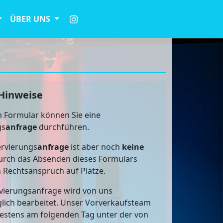
ÜBER UNS
Hinweise
 Formular können Sie eine
gs
anfrage
durchführen.
rvierungs
anfrage
ist aber noch
keine
rch das Absenden dieses Formulars
n Rechtsanspruch auf Plätze.
vierungsanfrage wird von uns
lich bearbeitet. Unser Vorverkaufsteam
testens am folgenden Tag unter der von