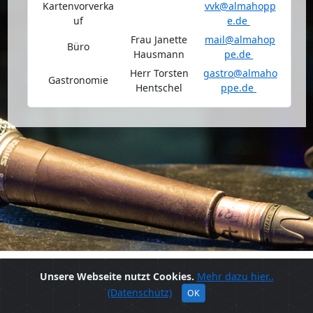
Kartenvorverka
vvk@almahopp
uf
e.de
Frau Janette
mail@almahop
Büro
Hausmann
pe.de
Herr Torsten
gastro@almaho
Gastronomie
Hentschel
ppe.de
© 2020 - Alma Hoppes Lustspielhaus
Unsere Webseite nutzt Cookies.
Mehr dazu hier..
(Datenschutz)
OK
Ansprechpartner
Impressum
Datenschutz