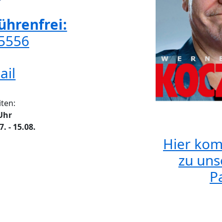
hrenfrei:
65556
ail
ten:
 Uhr
 - 15.08.
Hier kom
zu uns
Pa