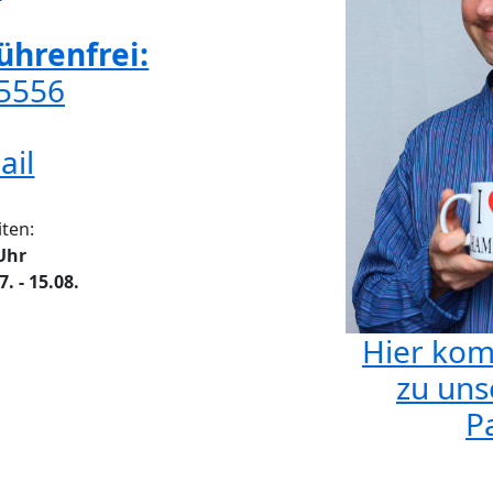
hrenfrei:
65556
ail
ten:
 Uhr
 - 15.08.
Hier kom
zu uns
Pa