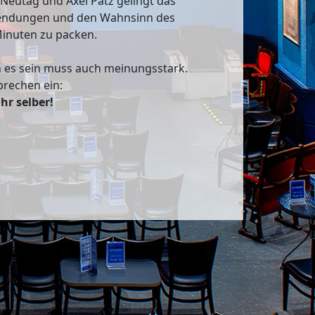
 Neutag und Axel Pätz gelingt das
n Wendungen und den Wahnsinn des
Minuten zu packen.
n es sein muss auch meinungsstark.
prechen ein:
ahr selber!