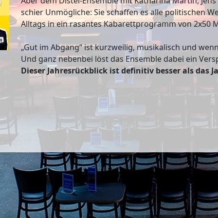
Aber dem Distel-Ensemble mit Katharina Martin, Jens
schier Unmögliche: Sie schaffen es alle politische
Alltags in ein rasantes Kabarettprogramm von 2x50 
„Gut im Abgang“ ist kurzweilig, musikalisch und wen
Und ganz nebenbei löst das Ensemble dabei ein Vers
Dieser Jahresrückblick ist definitiv besser als das J