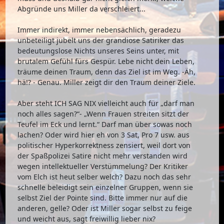
Abgründe uns Miller da verschleiert...
Immer indirekt, immer nebensächlich, geradezu
unbeteiligt jubelt uns der grandiose Satiriker das
bedeutungslose Nichts unseres Seins unter, mit
brutalem Gefühl fürs Gespür. Lebe nicht dein Leben,
träume deinen Traum, denn das Ziel ist im Weg. -Äh,
hä!? - Genau. Miller zeigt dir den Traum deiner Ziele.
Aber steht ICH SAG NIX vielleicht auch für „darf man
noch alles sagen?“- „Wenn Frauen streiten sitzt der
Teufel im Eck und lernt.“ Darf man über sowas noch
lachen? Oder wird hier eh von 3 Sat, Pro 7 usw. aus
politischer Hyperkorrektness zensiert, weil dort von
der Spaßpolizei Satire nicht mehr verstanden wird
wegen intellektueller Verstümmelung? Der Kritiker
vom Elch ist heut selber welch? Dazu noch das sehr
schnelle beleidigt sein einzelner Gruppen, wenn sie
selbst Ziel der Pointe sind. Bitte immer nur auf die
anderen, gelle? Oder ist Miller sogar selbst zu feige
und weicht aus, sagt freiwillig lieber nix?