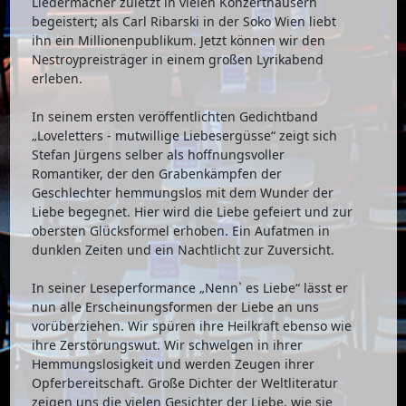
Liedermacher zuletzt in vielen Konzerthäusern
begeistert; als Carl Ribarski in der Soko Wien liebt
ihn ein Millionenpublikum. Jetzt können wir den
Nestroypreisträger in einem großen Lyrikabend
erleben.
In seinem ersten veröffentlichten Gedichtband
„Loveletters - mutwillige Liebesergüsse“ zeigt sich
Stefan Jürgens selber als hoffnungsvoller
Romantiker, der den Grabenkämpfen der
Geschlechter hemmungslos mit dem Wunder der
Liebe begegnet. Hier wird die Liebe gefeiert und zur
obersten Glücksformel erhoben. Ein Aufatmen in
dunklen Zeiten und ein Nachtlicht zur Zuversicht.
In seiner Leseperformance „Nennˋ es Liebe“ lässt er
nun alle Erscheinungsformen der Liebe an uns
vorüberziehen. Wir spüren ihre Heilkraft ebenso wie
ihre Zerstörungswut. Wir schwelgen in ihrer
Hemmungslosigkeit und werden Zeugen ihrer
Opferbereitschaft. Große Dichter der Weltliteratur
zeigen uns die vielen Gesichter der Liebe, wie sie