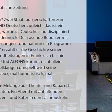
eutsche Zeitung
? Zwei Staatsbürgerschaften zum
UND Deutscher zugleich, das ist ein
 warum: „Deutsche sind diszipliniert,
d dennoch: Der rasende Reporter mit
ngegangen - und hat nun ein Programm
 erzählt er die Geschichte seiner
dheitstagen in Frankreich bis hin
 Und ALFONS kommt nicht allein,
elklängen umspielt wird seine
eux, mal humoristisch, mal
re Mélange aus Theater und Kabarett –
taten. Ein Abend mit anhaltenden
en - und Kater in den Lachmuskeln.