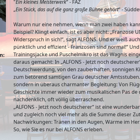
"
Ein kleines Meisterwerk
“ - FAZ
„
Ein Stück, das auf die ganz große Bühne gehört
“ - Südd
Warum nur eine nehmen, wenn man zwei haben kann
Beispiel? Klingt einfach, ist es aber nicht: „Franzose 
Widerspruch in sich!“, sagt ALFONS. Und er weiß auch,
pünktlich und effizient - Franzosen sind normal!“ Un
Trainingsjacke und Puschelmikro ist das Wagnis ei
m:
daraus gemacht: In „ALFONS - Jetzt noch deutscherer“
Deutschwerdung, von den zauberhaften, sonnigen Kin
zum betörend samtigen Grau deutscher Amtsstuben.
sondern in überaus charmanter Begleitung: Von Flüg
Geschichte immer wieder zum musikalischen Pas de d
nachdenklich, oft völlig überraschend.
„ALFONS - Jetzt noch deutscherer“ ist eine wunderba
und zugleich noch viel mehr als die Summe dieser Zu
Nachwirkungen: Tränen in den Augen, Wärme im Herz
So, wie Sie es nur bei ALFONS erleben.